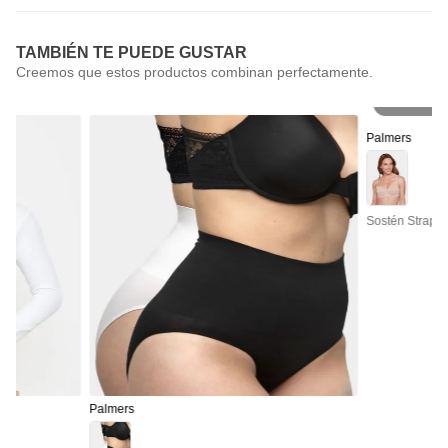
TAMBIÉN TE PUEDE GUSTAR
Pr
Palmers
Sostén Straple
Palmers