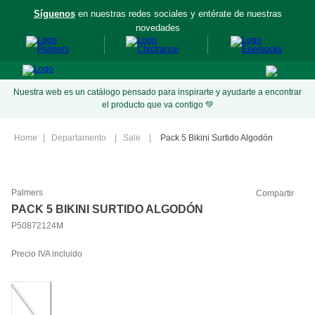
Síguenos
en nuestras redes sociales y entérate de nuestras
aís
novedades
Nuestra web es un catálogo pensado para inspirarte y ayudarte a encontrar
el producto que va contigo 💚
Departamento
Sale
Pack 5 Bikini Surtido Algodón
Palmers
Compartir
PACK 5 BIKINI SURTIDO ALGODÓN
P50872124M
Precio IVA incluido