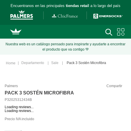
Encuentranos en las principales
tiendas retail
a lo largo del país
Nuestra web es un catálogo pensado para inspirarte y ayudarte a encontrar
el producto que va contigo 💚
Departamento
Sale
Pack 3 Sostén Microfibra
Palmers
Compartir
PACK 3 SOSTÉN MICROFIBRA
P32025312434B
Loading reviews...
Loading reviews...
Precio IVA incluido