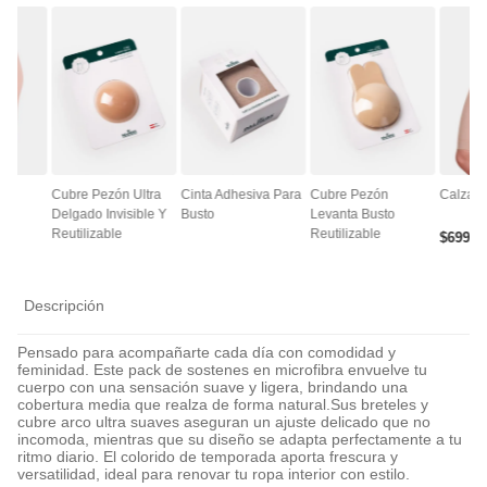
ce
Cubre Pezón Ultra
Cinta Adhesiva Para
Cubre Pezón
Calza A
Delgado Invisible Y
Busto
Levanta Busto
Reutilizable
Reutilizable
$
6990
Descripción
Pensado para acompañarte cada día con comodidad y
feminidad. Este pack de sostenes en microfibra envuelve tu
cuerpo con una sensación suave y ligera, brindando una
cobertura media que realza de forma natural.Sus breteles y
cubre arco ultra suaves aseguran un ajuste delicado que no
incomoda, mientras que su diseño se adapta perfectamente a tu
ritmo diario. El colorido de temporada aporta frescura y
versatilidad, ideal para renovar tu ropa interior con estilo.