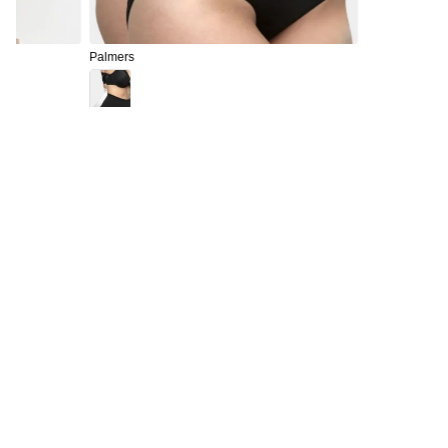
Palmers
Pack 2 Bikini Tiro Alto Seamless Semi Control
Abdomen
$
10
.
990
MANTENTE INFORMADO
Regístrate para ser el primero en enterarte de los nuevos
productos y ofertas exclusivas.
Incribirse
AYUDA
Servicio al cliente