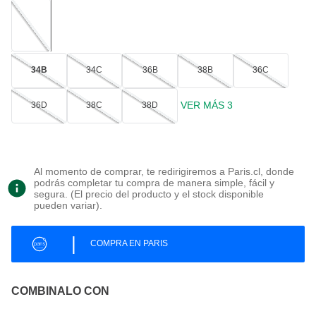
34B
34C
36B
38B
36C
VER MÁS 3
36D
38C
38D
Al momento de comprar, te redirigiremos a Paris.cl, donde
podrás completar tu compra de manera simple, fácil y
segura. (El precio del producto y el stock disponible
pueden variar).
|
COMPRA EN PARIS
COMBINALO CON