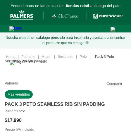
Encuentranos en las principales
tiendas retail
a lo largo del país
Nuestra web es un catálogo pensado para inspirarte y ayudarte a encontrar
el producto que va contigo 💚
Palmers
Mujer
Sostenes
Peto
Pack 3 Peto
Seamless Rib Sin Padding
Palmers
Compartir
Más vendidos
PACK 3 PETO SEAMLESS RIB SIN PADDING
P32275R25S
$
17
.
990
Precio IVA incluido