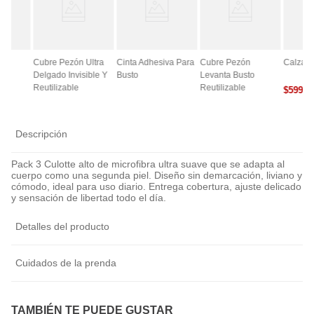
ce
Cubre Pezón Ultra
Cinta Adhesiva Para
Cubre Pezón
Calza A
Delgado Invisible Y
Busto
Levanta Busto
Reutilizable
Reutilizable
$
5990
0
Descripción
Pack 3 Culotte alto de microfibra ultra suave que se adapta al
cuerpo como una segunda piel. Diseño sin demarcación, liviano y
cómodo, ideal para uso diario. Entrega cobertura, ajuste delicado
y sensación de libertad todo el día.
Detalles del producto
Cuidados de la prenda
TAMBIÉN TE PUEDE GUSTAR