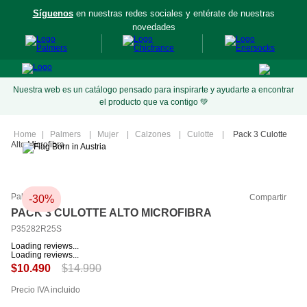
Síguenos
en nuestras redes sociales y entérate de nuestras
aís
novedades
Nuestra web es un catálogo pensado para inspirarte y ayudarte a encontrar
el producto que va contigo 💚
Palmers
Mujer
Calzones
Culotte
Pack 3 Culotte
Alto Microfibra
Palmers
Compartir
-
30%
PACK 3 CULOTTE ALTO MICROFIBRA
P35282R25S
Loading reviews...
Loading reviews...
$
14
.
990
$
10
.
490
Precio IVA incluido