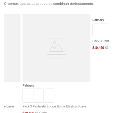
Palmers
Pack 3 Pantale
$
10
.
490
$
14
.
Palmers
Corte Laser
Pack 3 Pantaleta Encaje Borde Elastico Suave