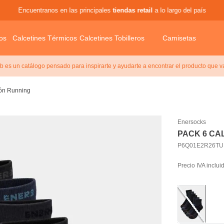
Encuentranos en las principales
tiendas retail
a lo largo del país
os
Calcetines Térmicos
Calcetines Tobilleros
Camisetas
 es un catálogo pensado para inspirarte y ayudarte a encontrar el producto que v
ión Running
Enersocks
PACK 6 CA
P6Q01E2R26TU
Precio IVA inclui