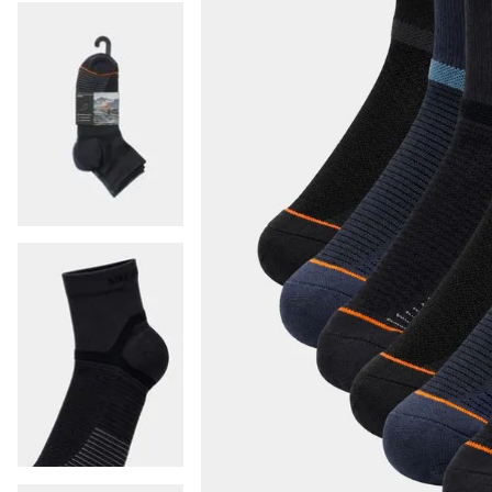
9
.
colaless
10
.
pack