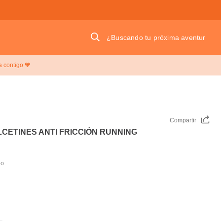
¿Buscando tu próxima aventura?
a contigo 🧡
Compartir
LCETINES ANTI FRICCIÓN RUNNING
do