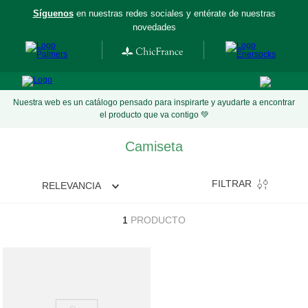
Síguenos
en nuestras redes sociales y entérate de nuestras
aís
novedades
Nuestra web es un catálogo pensado para inspirarte y ayudarte a encontrar
el producto que va contigo 💚
Camiseta
FILTRAR
RELEVANCIA
1
PRODUCTO