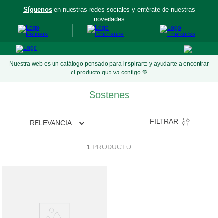
Síguenos
en nuestras redes sociales y entérate de nuestras
aís
novedades
Nuestra web es un catálogo pensado para inspirarte y ayudarte a encontrar
el producto que va contigo 💚
Sostenes
FILTRAR
RELEVANCIA
1
PRODUCTO