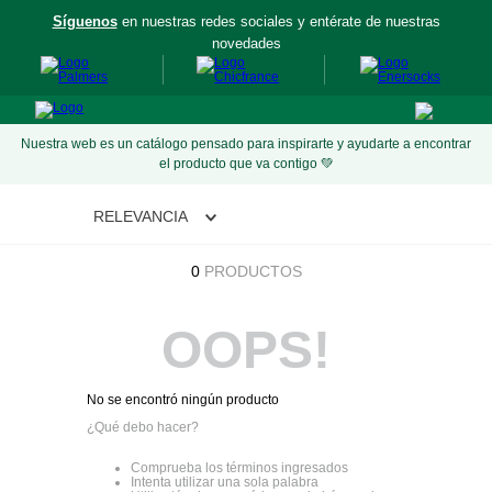
Síguenos
en nuestras redes sociales y entérate de nuestras
aís
novedades
Nuestra web es un catálogo pensado para inspirarte y ayudarte a encontrar
el producto que va contigo 💚
RELEVANCIA
0
PRODUCTOS
OOPS!
No se encontró ningún producto
¿Qué debo hacer?
Comprueba los términos ingresados
Intenta utilizar una sola palabra