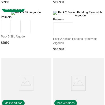
$
9990
$
12
.
990
Más vendidos
Palmers
Palmers
Pack 5 Slip Algodón
Pack 2 Sostén Padding Removible
$
9990
Algodón
$
10
.
990
Más vendidos
Más vendidos