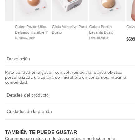
ce
Cubre Pezón Ultra
Cinta Adhesiva Para
Cubre Pezón
Calza A
Delgado Invisible Y
Busto
Levanta Busto
Reutilizable
Reutilizable
$
6990
Descripción
Peto bonded en algodón con soft removible, banda elástica
personalizada ultraplana de microfibra en contornos, máxima
comodidad.
Detalles del producto
Cuidados de la prenda
TAMBIÉN TE PUEDE GUSTAR