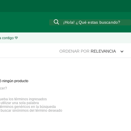
¡Hola! ¿Qué estas buscando?
a contigo 💚
ORDENAR POR
RELEVANCIA
ó ningún producto
cer?
eba los términos ingresados
 utilizar una sola palabra
a términos genéricos en la búsqueda
a buscar sinónimos del término deseado