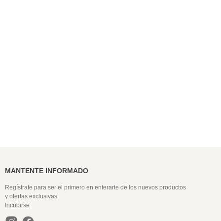
9
.
pijama hombre
10
.
colaless
MANTENTE INFORMADO
Regístrate para ser el primero en enterarte de los nuevos productos
y ofertas exclusivas.
Incribirse