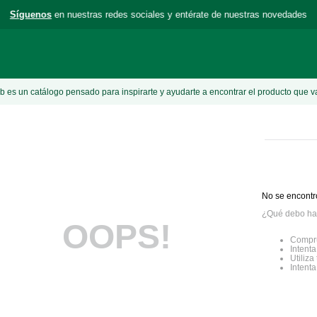
Síguenos
en nuestras redes sociales y entérate de nuestras novedades
 es un catálogo pensado para inspirarte y ayudarte a encontrar el producto que v
No se encontr
¿Qué debo ha
OOPS!
Compru
Intenta
Utiliz
Intent