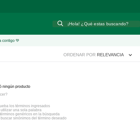
¡Hola! ¿Qué estas buscando?
a contigo 💚
ORDENAR POR
RELEVANCIA
ó ningún producto
cer?
eba los términos ingresados
 utilizar una sola palabra
a términos genéricos en la búsqueda
a buscar sinónimos del término deseado