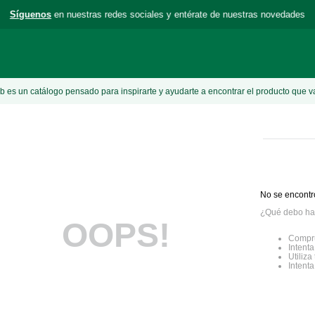
Síguenos
en nuestras redes sociales y entérate de nuestras novedades
 es un catálogo pensado para inspirarte y ayudarte a encontrar el producto que v
No se encontr
¿Qué debo ha
OOPS!
Compru
Intenta
Utiliz
Intent