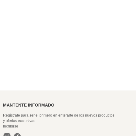
9
.
colaless
10
.
pack
MANTENTE INFORMADO
Regístrate para ser el primero en enterarte de los nuevos productos
y ofertas exclusivas.
Incribirse