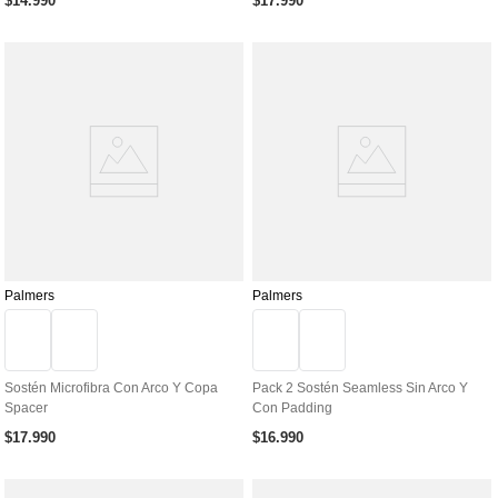
$
14
.
990
$
17
.
990
Palmers
Palmers
Sostén Microfibra Con Arco Y Copa
Pack 2 Sostén Seamless Sin Arco Y
Spacer
Con Padding
$
17
.
990
$
16
.
990