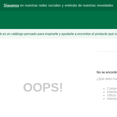
Síguenos
en nuestras redes sociales y entérate de nuestras novedades
 es un catálogo pensado para inspirarte y ayudarte a encontrar el producto que v
No se encontr
¿Qué debo ha
OOPS!
Compru
Intenta
Utiliz
Intent