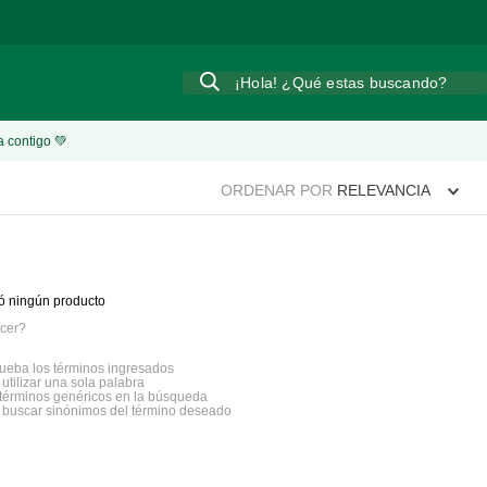
¡Hola! ¿Qué estas buscando?
a contigo 💚
ORDENAR POR
RELEVANCIA
ó ningún producto
cer?
eba los términos ingresados
 utilizar una sola palabra
a términos genéricos en la búsqueda
a buscar sinónimos del término deseado