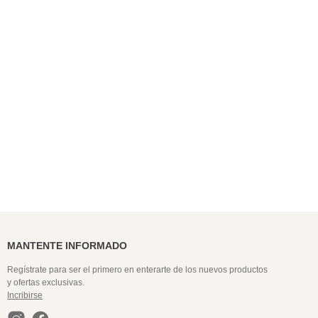
9
.
colaless
10
.
pack
MANTENTE INFORMADO
Regístrate para ser el primero en enterarte de los nuevos productos
y ofertas exclusivas.
Incribirse