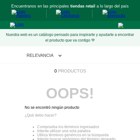
Encuentranos en las principales
tiendas retail
a lo largo del país
Nuestra web es un catálogo pensado para inspirarte y ayudarte a encontrar
el producto que va contigo 💚
RELEVANCIA
0
PRODUCTOS
OOPS!
No se encontró ningún producto
¿Qué debo hacer?
Comprueba los términos ingresados
Intenta utilizar una sola palabra
Utiliza términos genéricos en la búsqueda
Intenta buscar sinónimos del término deseado