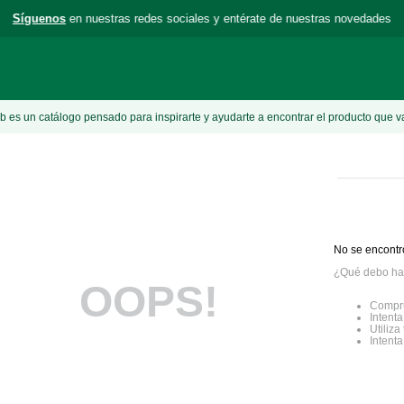
Síguenos
en nuestras redes sociales y entérate de nuestras novedades
 es un catálogo pensado para inspirarte y ayudarte a encontrar el producto que v
No se encontr
¿Qué debo ha
OOPS!
Compru
Intenta
Utiliz
Intent