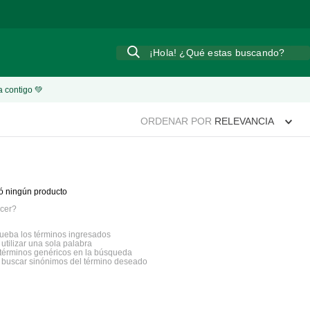
¡Hola! ¿Qué estas buscando?
a contigo 💚
ORDENAR POR
RELEVANCIA
ó ningún producto
cer?
eba los términos ingresados
 utilizar una sola palabra
a términos genéricos en la búsqueda
a buscar sinónimos del término deseado