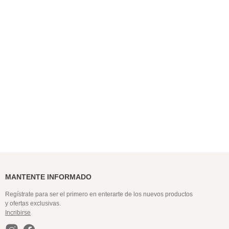
9
.
colaless
10
.
pack
MANTENTE INFORMADO
Regístrate para ser el primero en enterarte de los nuevos productos
y ofertas exclusivas.
Incribirse