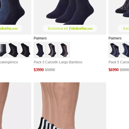
Exclusivo en
Exc
Palmers
Palmers
oalergénico
Pack 3 Calcetín Largo Bamboo
Pack 5 Calce
$
3990
$
6990
$
5990
$
999