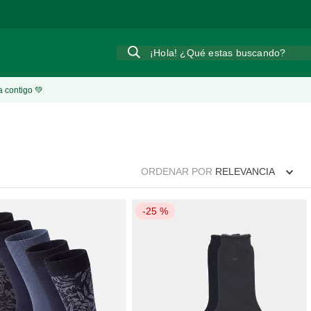
Síguenos
en nuestras redes sociales y entérate de nuestras nove
¡Hola! ¿Qué estas buscando?
a contigo 💚
ORDENAR POR
RELEVANCIA
-
25 %