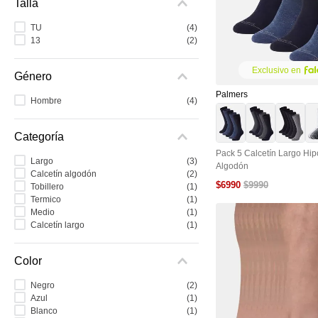
Talla
9
.
colaless
TU
(
4
)
10
.
pack
13
(
2
)
Exclusivo en
Género
Palmers
Hombre
(
4
)
Pack 5 Calcetín Largo Hip
Largo
(
3
)
Algodón
Calcetín algodón
(
2
)
$
6990
$
9990
Tobillero
(
1
)
Termico
(
1
)
Medio
(
1
)
Calcetín largo
(
1
)
Color
Negro
(
2
)
Azul
(
1
)
Blanco
(
1
)