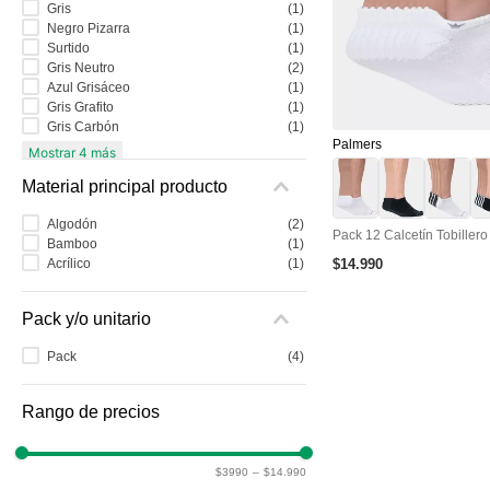
Gris
(
1
)
Negro Pizarra
(
1
)
Surtido
(
1
)
Gris Neutro
(
2
)
Azul Grisáceo
(
1
)
Gris Grafito
(
1
)
Gris Carbón
(
1
)
Palmers
Mostrar 4 más
Material principal producto
Algodón
(
2
)
Pack 12 Calcetín Tobiller
Bamboo
(
1
)
$
14
.
990
Acrílico
(
1
)
Pack y/o unitario
Pack
(
4
)
$3990
–
$14.990