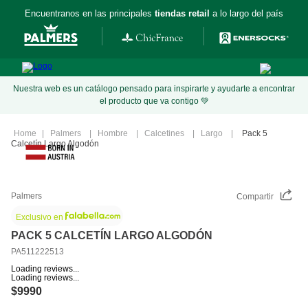
Encuentranos en las principales
tiendas retail
a lo largo del país
Nuestra web es un catálogo pensado para inspirarte y ayudarte a encontrar
el producto que va contigo 💚
Palmers
Hombre
Calcetines
Largo
Pack 5
Calcetín Largo Algodón
Palmers
Compartir
Exclusivo en
PACK 5 CALCETÍN LARGO ALGODÓN
PA511222513
Loading reviews...
Loading reviews...
$
9990