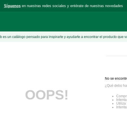
Síguenos
en nuestras redes sociales y entérate de nuestras novedades
 es un catálogo pensado para inspirarte y ayudarte a encontrar el producto que v
No se encontr
¿Qué debo ha
OOPS!
Compru
Intenta
Utiliz
Intent