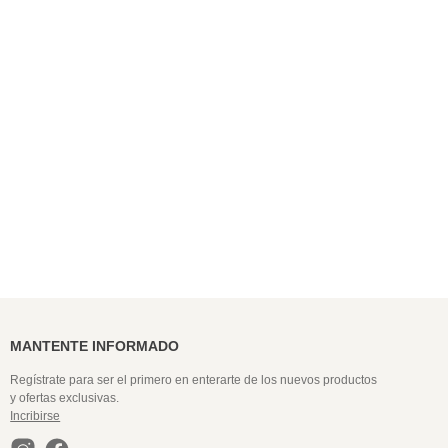
9
.
colaless
10
.
pack
MANTENTE INFORMADO
Regístrate para ser el primero en enterarte de los nuevos productos
y ofertas exclusivas.
Incribirse