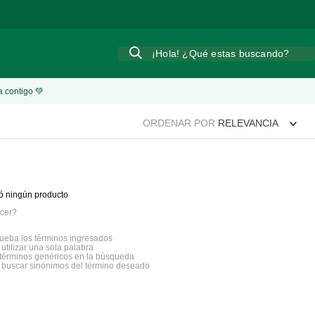
¡Hola! ¿Qué estas buscando?
a contigo 💚
ORDENAR POR
RELEVANCIA
ó ningún producto
cer?
eba los términos ingresados
 utilizar una sola palabra
a términos genéricos en la búsqueda
a buscar sinónimos del término deseado