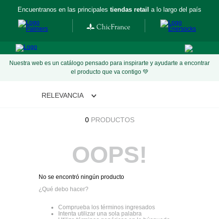
Encuentranos en las principales
tiendas retail
a lo largo del país
Nuestra web es un catálogo pensado para inspirarte y ayudarte a encontrar
el producto que va contigo 💚
RELEVANCIA
0
PRODUCTOS
OOPS!
No se encontró ningún producto
¿Qué debo hacer?
Comprueba los términos ingresados
Intenta utilizar una sola palabra