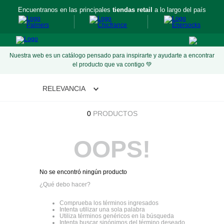
Encuentranos en las principales
tiendas retail
a lo largo del país
Nuestra web es un catálogo pensado para inspirarte y ayudarte a encontrar
el producto que va contigo 💚
RELEVANCIA
0
PRODUCTOS
OOPS!
No se encontró ningún producto
¿Qué debo hacer?
Comprueba los términos ingresados
Intenta utilizar una sola palabra
Utiliza términos genéricos en la búsqueda
Intenta buscar sinónimos del término deseado