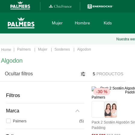
Mujer
Hombre
Kids
Nuestra web
TÉRMINOS MÁS BUSCADOS
Palmers
Mujer
Sostenes
Algodon
1
.
sostenes
Algodon
2
.
calzones
Ocultar filtros
5
PRODUCTOS
3
.
boxer
4
.
calcetines
-
30 %
Filtros
5
.
pijama
Palmers
6
.
culotte
Marca
7
.
camiseta
Palmers
(
5
)
Pack 2 Sostén Algodón Si
8
.
sosten
Padding