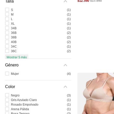
$
12
.
590
$
17
.
990
Talla
9
.
colaless
S
(
1
)
10
.
pack
M
(
1
)
L
(
1
)
XL
(
1
)
34B
(
1
)
36B
(
2
)
38B
(
2
)
40B
(
2
)
34C
(
1
)
36C
(
2
)
Mostrar 5 más
Género
Mujer
(
4
)
Color
Negro
(
3
)
Gris Azulado Claro
(
1
)
Rosado Empolvado
(
1
)
Arena Pálida
(
1
)
Rosa Terroso
(
2
)