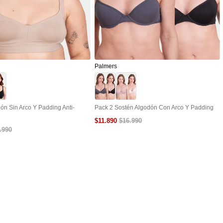
Palmers
ón Sin Arco Y Padding Anti-
Pack 2 Sostén Algodón Con Arco Y Padding
$
11
.
890
$
16
.
990
.
990