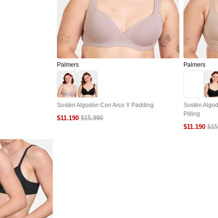
Palmers
Palmers
Sostén Algodón Con Arco Y Padding
Sostén Algod
Pilling
$
11
.
190
$
15
.
990
$
11
.
190
$
15