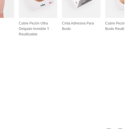
Cubre Pezón Ultra
Cinta Adhesiva Para
Cubre Pezón L
Delgado Invisible Y
Busto
Busto Reutiliza
Reutilizable