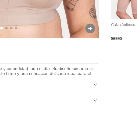
tra
Cinta Adhesiva Para
Cubre Pezón Levanta
Calza Antiroce
le Y
Busto
Busto Reutilizable
$
6990
 y comodidad todo el día. Su diseño sin arco ni
te firme y una sensación delicada ideal para el