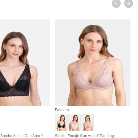
P
P
P
$
Palmers
e Broche Ancho Con Arco Y
Sostén Encaje Con Arco Y Padding