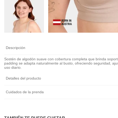
Calza Antiroce
Cubre Pezón Ul
Delgado Invisib
Reutilizable
$
6990
Descripción
Sostén de algodón suave con cobertura completa que brinda soporte
padding se adapta naturalmente al busto, ofreciendo seguridad, ajus
uso diario.
Detalles del producto
Cuidados de la prenda