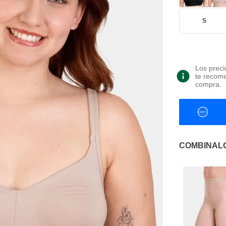
S
Los preci
te recome
compra.
COMBINAL