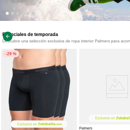
9
.
colaless
10
.
pack
Esenciales de temporada
Descubre una selección exclusiva de ropa interior Palmers para acom
-
29 %
Exclusivo en
Exclusivo en
Palmers