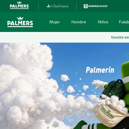
Mujer
Hombre
Niños
Falab
Nuestra web
TÉRMINOS MÁS BUSCADOS
1
.
sostenes
2
.
calzones
3
.
boxer
4
.
calcetines
5
.
pijama
6
.
culotte
7
.
camiseta
8
.
sosten