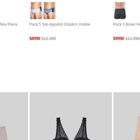
Tela Plana
Pack 5 Slip Algodón Elástico Visible
Pack 3 Bóxer H
$
8990
$
9990
$
12
.
990
$
13
.
990