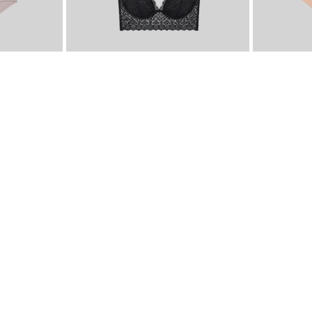
ara todos los días.
-
11 %