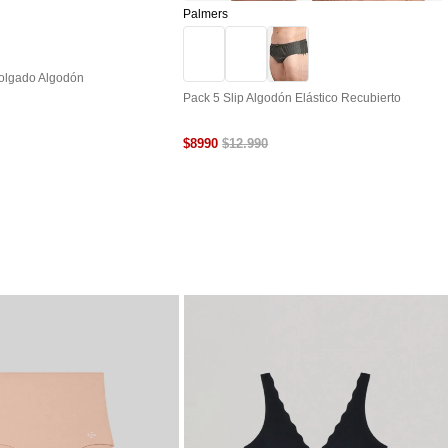
Palmers
olgado Algodón
Pack 5 Slip Algodón Elástico Recubierto
$
8990
$
12
.
990