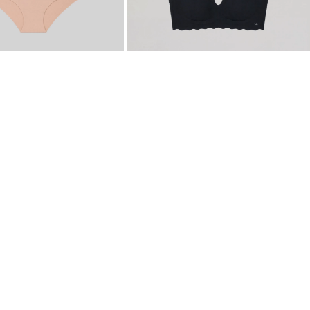
-
30 %