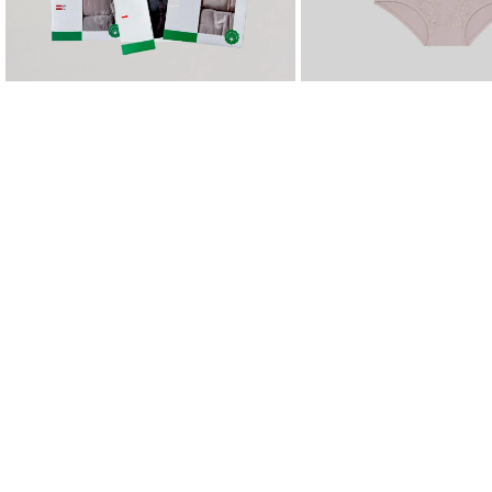
Es tiempo de renovar tus esenciales
Descubre los productos más elegidos: comodidad, suavidad y estilo p