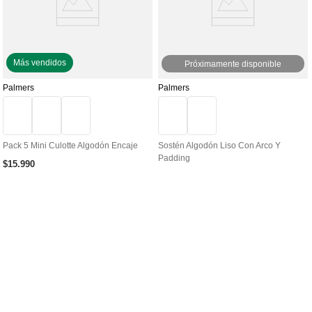
Más vendidos
Próximamente disponible
Palmers
Palmers
Pack 5 Mini Culotte Algodón Encaje
Sostén Algodón Liso Con Arco Y
Padding
$
15
.
990
MANTENTE INFORMADO
Regístrate para ser el primero en enterarte de los nuevos
productos y ofertas exclusivas.
Incribirse
AYUDA