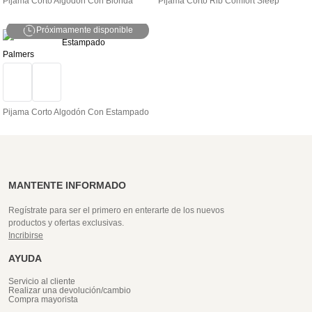
Pijama Corto Algodón Con Blonda
Pijama Corto Rib Comfort Sleep
Próximamente disponible
Palmers
Pijama Corto Algodón Con Estampado
MANTENTE INFORMADO
Regístrate para ser el primero en enterarte de los nuevos
productos y ofertas exclusivas.
Incribirse
AYUDA
Servicio al cliente
Realizar una devolución/cambio
Compra mayorista