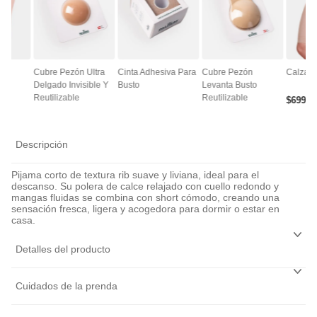
ce
Cubre Pezón Ultra
Cinta Adhesiva Para
Cubre Pezón
Calza A
Delgado Invisible Y
Busto
Levanta Busto
Reutilizable
Reutilizable
$
6990
Descripción
Pijama corto de textura rib suave y liviana, ideal para el
descanso. Su polera de calce relajado con cuello redondo y
mangas fluidas se combina con short cómodo, creando una
sensación fresca, ligera y acogedora para dormir o estar en
casa.
Detalles del producto
Cuidados de la prenda