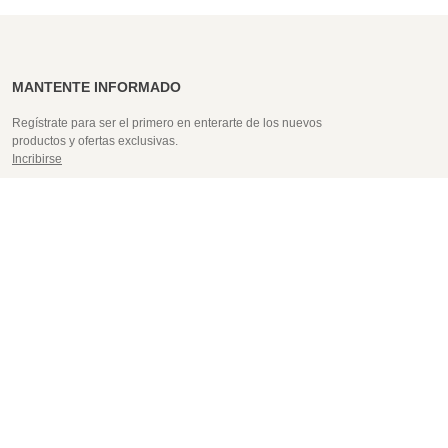
MANTENTE INFORMADO
Regístrate para ser el primero en enterarte de los nuevos
productos y ofertas exclusivas.
Incribirse
AYUDA
Servicio al cliente
Realizar una devolución/cambio
Compra mayorista
DESCUBRIR
Bases concurso día del niño
Preguntas frecuentes
© 2026 Palmers. Todos los derechos reservados.