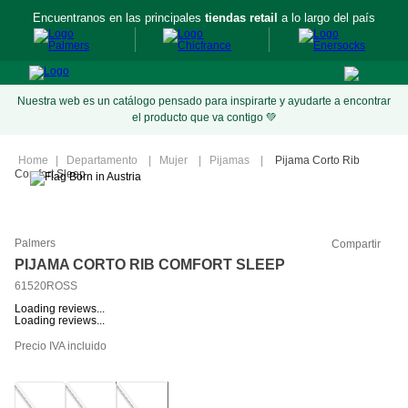
Encuentranos en las principales
tiendas retail
a lo largo del país
Nuestra web es un catálogo pensado para inspirarte y ayudarte a encontrar
el producto que va contigo 💚
Departamento
Mujer
Pijamas
Pijama Corto Rib
Comfort Sleep
Palmers
Compartir
PIJAMA CORTO RIB COMFORT SLEEP
61520ROSS
Loading reviews...
Loading reviews...
Precio IVA incluido