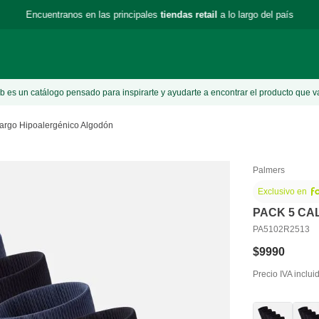
Encuentranos en las principales
tiendas retail
a lo largo del país
 es un catálogo pensado para inspirarte y ayudarte a encontrar el producto que v
Largo Hipoalergénico Algodón
Palmers
Exclusivo en
PACK 5 CA
PA5102R2513
$
9990
Precio IVA inclui