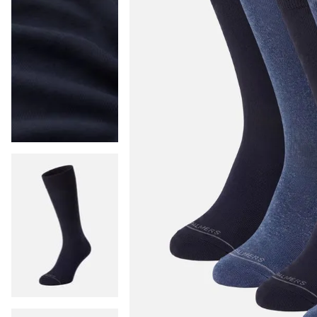
9
.
colaless
10
.
pack