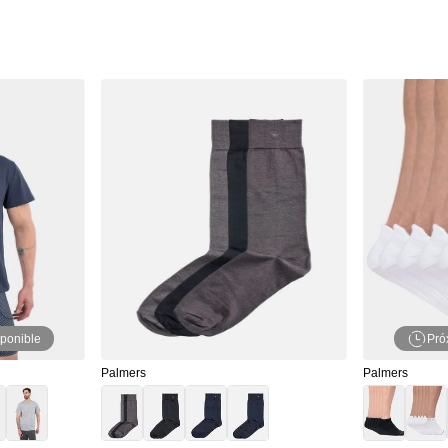
ponible
Pró
Palmers
Palmers