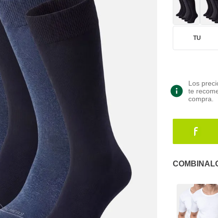
TU
Los preci
te recome
compra.
COMBINAL