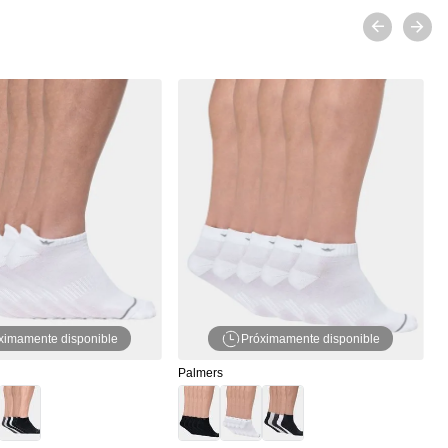
P
P
ximamente disponible
Próximamente disponible
Palmers