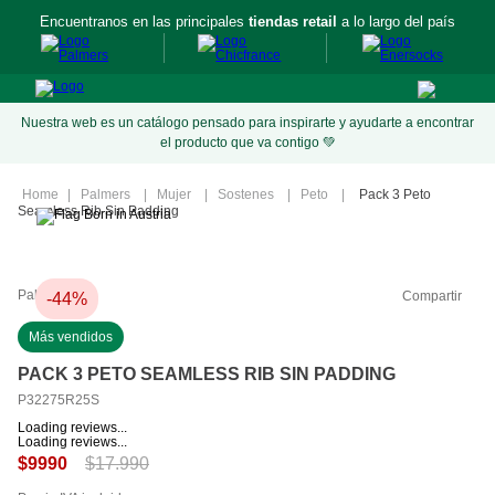
Encuentranos en las principales
tiendas retail
a lo largo del país
Nuestra web es un catálogo pensado para inspirarte y ayudarte a encontrar
el producto que va contigo 💚
Palmers
Mujer
Sostenes
Peto
Pack 3 Peto
Seamless Rib Sin Padding
Palmers
Compartir
-
44%
Más vendidos
PACK 3 PETO SEAMLESS RIB SIN PADDING
P32275R25S
Loading reviews...
Loading reviews...
$
17
.
990
$
9990