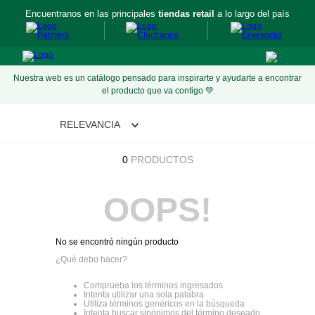
Encuentranos en las principales
tiendas retail
a lo largo del país
Nuestra web es un catálogo pensado para inspirarte y ayudarte a encontrar
el producto que va contigo 💚
RELEVANCIA
0
PRODUCTOS
OOPS!
No se encontró ningún producto
¿Qué debo hacer?
Comprueba los términos ingresados
Intenta utilizar una sola palabra
Utiliza términos genéricos en la búsqueda
Intenta buscar sinónimos del término deseado