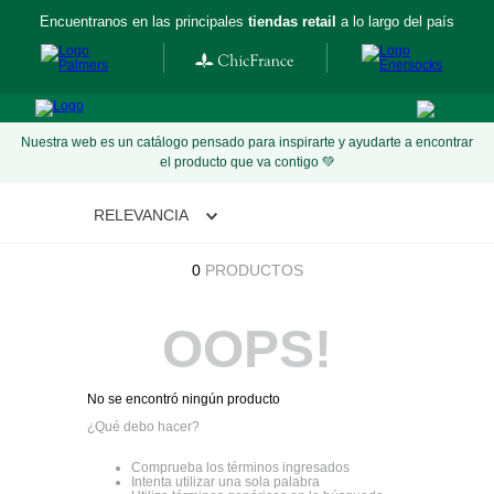
Encuentranos en las principales
tiendas retail
a lo largo del país
Nuestra web es un catálogo pensado para inspirarte y ayudarte a encontrar
el producto que va contigo 💚
RELEVANCIA
0
PRODUCTOS
OOPS!
No se encontró ningún producto
¿Qué debo hacer?
Comprueba los términos ingresados
Intenta utilizar una sola palabra