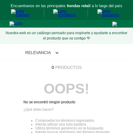
Encuentranos en las principales
tiendas retail
a lo largo del país
Nuestra web es un catálogo pensado para inspirarte y ayudarte a encontrar
el producto que va contigo 💚
RELEVANCIA
0
PRODUCTOS
OOPS!
No se encontró ningún producto
¿Qué debo hacer?
Comprueba los términos ingresados
Intenta utilizar una sola palabra
Utiliza términos genéricos en la búsqueda
Intenta buscar sinónimos del término deseado