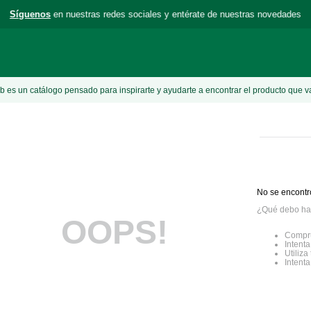
Síguenos
en nuestras redes sociales y entérate de nuestras novedades
 es un catálogo pensado para inspirarte y ayudarte a encontrar el producto que v
No se encontr
¿Qué debo ha
OOPS!
Compru
Intenta
Utiliz
Intent