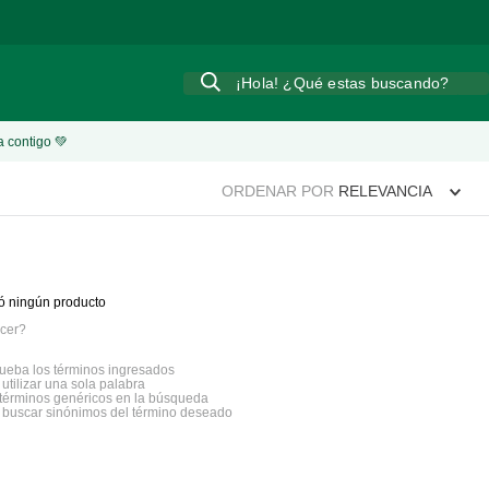
¡Hola! ¿Qué estas buscando?
a contigo 💚
ORDENAR POR
RELEVANCIA
ó ningún producto
cer?
eba los términos ingresados
 utilizar una sola palabra
a términos genéricos en la búsqueda
a buscar sinónimos del término deseado