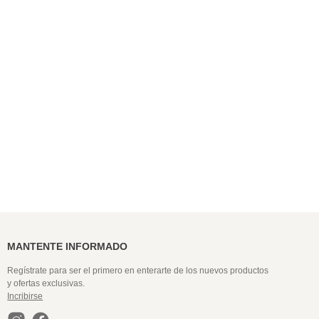
9
.
colaless
10
.
pack
MANTENTE INFORMADO
Regístrate para ser el primero en enterarte de los nuevos productos
y ofertas exclusivas.
Incribirse