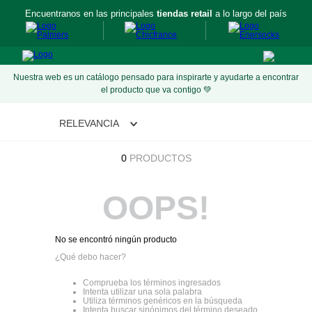
Encuentranos en las principales
tiendas retail
a lo largo del país
Nuestra web es un catálogo pensado para inspirarte y ayudarte a encontrar
el producto que va contigo 💚
RELEVANCIA
0
PRODUCTOS
OOPS!
No se encontró ningún producto
¿Qué debo hacer?
Comprueba los términos ingresados
Intenta utilizar una sola palabra
Utiliza términos genéricos en la búsqueda
Intenta buscar sinónimos del término deseado