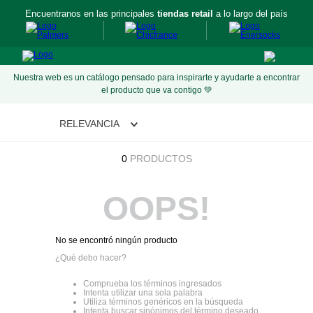
Encuentranos en las principales
tiendas retail
a lo largo del país
Nuestra web es un catálogo pensado para inspirarte y ayudarte a encontrar
el producto que va contigo 💚
RELEVANCIA
0
PRODUCTOS
OOPS!
No se encontró ningún producto
¿Qué debo hacer?
Comprueba los términos ingresados
Intenta utilizar una sola palabra
Utiliza términos genéricos en la búsqueda
Intenta buscar sinónimos del término deseado