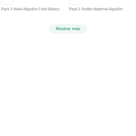
Pack 3 Hikini Algodón Color Básico
Pack 2 Sostén Maternal Algodón
Mostrar más
MANTENTE INFORMADO
Regístrate para ser el primero en enterarte de los nuevos
productos y ofertas exclusivas.
Incribirse
AYUDA
Servicio al cliente
Realizar una devolución/cambio
Compra mayorista
CONSULTAS
Bases concurso día del niño