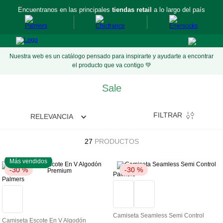
Encuentranos en las principales
tiendas retail
a lo largo del país
Nuestra web es un catálogo pensado para inspirarte y ayudarte a encontrar
el producto que va contigo 💚
Sale
FILTRAR
RELEVANCIA
27
PRODUCTOS
Más vendidos
-
30 %
-
30 %
Palmers
Palmers
Camiseta Seamless Semi Control
Camiseta Escote En V Algodón