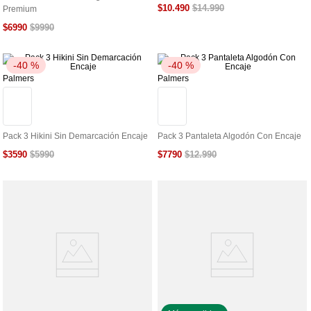
$
10
.
490
$
14
.
990
Premium
$
6990
$
9990
-
40 %
-
40 %
Palmers
Palmers
Pack 3 Hikini Sin Demarcación Encaje
Pack 3 Pantaleta Algodón Con Encaje
$
3590
$
7790
$
5990
$
12
.
990