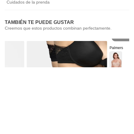
Cuidados de la prenda
TAMBIÉN TE PUEDE GUSTAR
Pr
Palmers
Sostén Straple
Palmers