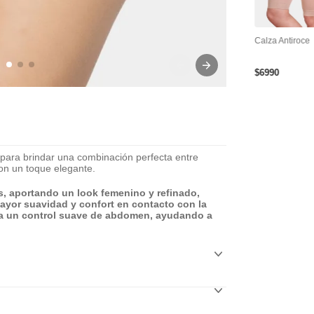
tra
Cinta Adhesiva Para
Cubre Pezón Levanta
Calza Antiroce
le Y
Busto
Busto Reutilizable
$
6990
para brindar una combinación perfecta entre
con un toque elegante.
es, aportando un look femenino y refinado,
mayor suavidad y confort en contacto con la
ega un control suave de abdomen, ayudando a