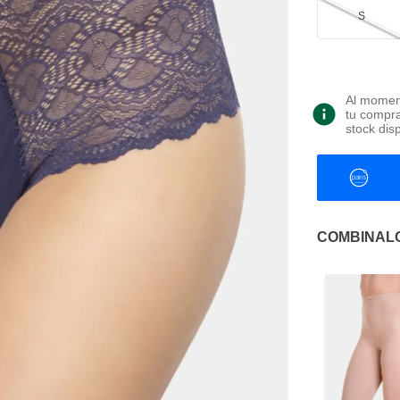
S
Al moment
tu compra
stock dis
COMBINAL