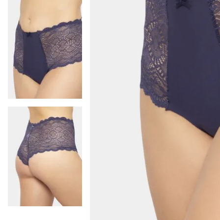
9
.
camiseta
10
.
pijama hombre