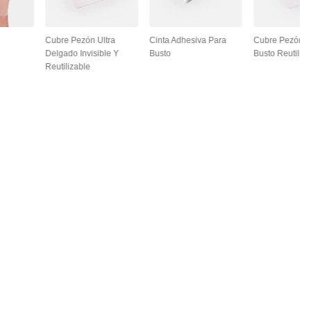
Cubre Pezón Ultra
Cinta Adhesiva Para
Cubre Pezón L
Delgado Invisible Y
Busto
Busto Reutiliza
Reutilizable