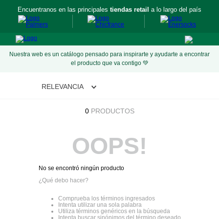
Encuentranos en las principales
tiendas retail
a lo largo del país
Nuestra web es un catálogo pensado para inspirarte y ayudarte a encontrar
el producto que va contigo 💚
RELEVANCIA
0
PRODUCTOS
OOPS!
No se encontró ningún producto
¿Qué debo hacer?
Comprueba los términos ingresados
Intenta utilizar una sola palabra
Utiliza términos genéricos en la búsqueda
Intenta buscar sinónimos del término deseado