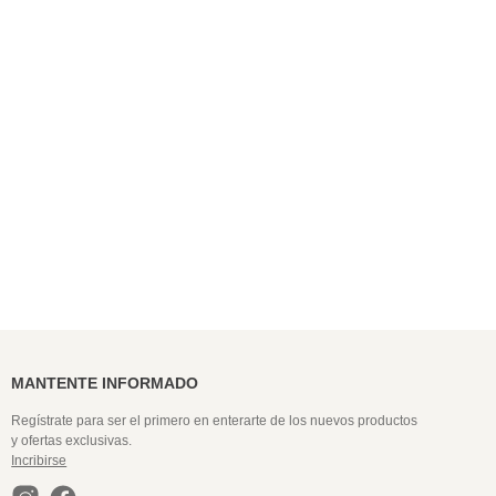
9
.
colaless
10
.
pack
MANTENTE INFORMADO
Regístrate para ser el primero en enterarte de los nuevos productos
y ofertas exclusivas.
Incribirse