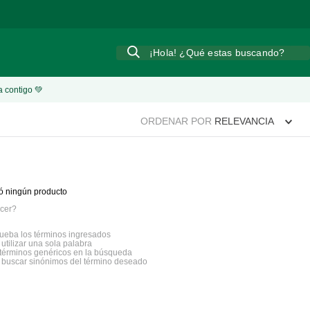
¡Hola! ¿Qué estas buscando?
a contigo 💚
ORDENAR POR
RELEVANCIA
ó ningún producto
cer?
eba los términos ingresados
 utilizar una sola palabra
a términos genéricos en la búsqueda
a buscar sinónimos del término deseado