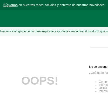
Síguenos
en nuestras redes sociales y entérate de nuestras novedades
 es un catálogo pensado para inspirarte y ayudarte a encontrar el producto que v
No se encontr
¿Qué debo ha
OOPS!
Compru
Intenta
Utiliz
Intent