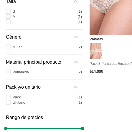
Talla
9
.
colaless
S
(
1
)
10
.
pack
M
(
1
)
L
(
1
)
Género
Palmers
Mujer
(
2
)
Material principal producto
Pack 3 Pantaleta Encaje 
$
14
.
990
Poliamida
(
2
)
Pack y/o unitario
Pack
(
1
)
Unitario
(
1
)