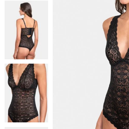
9
.
colaless
10
.
pack