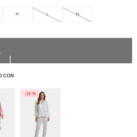
M
L
XL
|
O CON
-
15 %