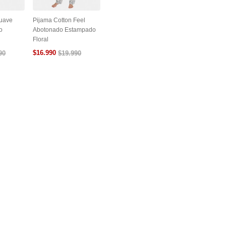
Suave
Pijama Cotton Feel
o
Abotonado Estampado
Floral
$
16
.
990
90
$
19
.
990