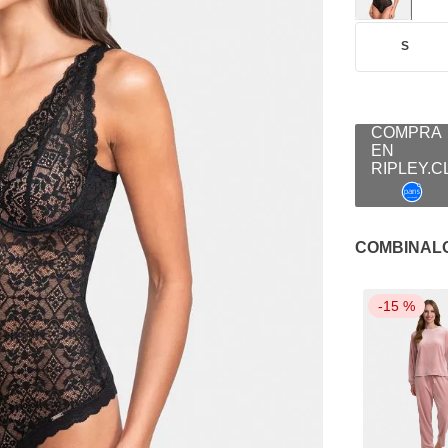
S
COMBINAL
-
15 %