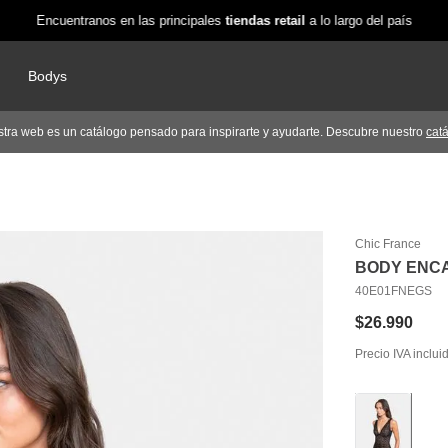
Encuentranos en las principales
tiendas retail
a lo largo del país
Bodys
tra web es un catálogo pensado para inspirarte y ayudarte. Descubre nuestro
cat
Chic France
BODY ENCA
40E01FNEGS
$
26
.
990
Precio IVA inclui