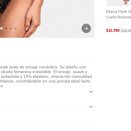
Pijama Plush 
Cuello Redond
$
16
.
990
$
19
.
9
on este body de encaje romántico. Su diseño con
ilueta femenina irresistible. El encaje, suave y
% poliamida y 15% elastano, ofreciendo comodidad
onfianza, convirtiéndolo en una prenda ideal tanto
as.