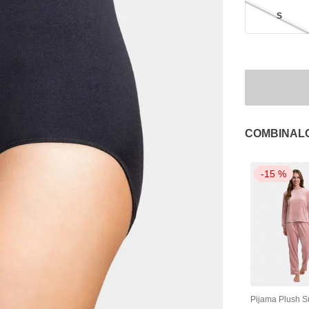
S
COMBINAL
-
15 %
Pijama Plush 