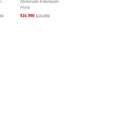
o
Abotonado Estampado
Floral
$
16
.
990
90
$
19
.
990