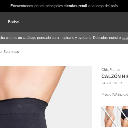
Encuentranos en las principales
tiendas retail
a lo largo del país
Bodys
tra web es un catálogo pensado para inspirarte y ayudarte. Descubre nuestro
cat
rol Seamless
Chic France
CALZÓN HI
34S01FNEGS
Precio IVA inclui