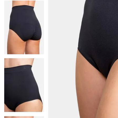
9
.
pijama hombre
10
.
colaless