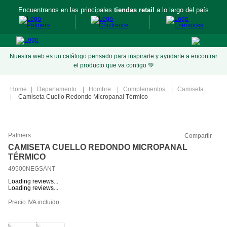
Encuentranos en las principales
tiendas retail
a lo largo del país
Nuestra web es un catálogo pensado para inspirarte y ayudarte a encontrar
el producto que va contigo 💚
Departamento
Hombre
Complementos
Camiseta
Camiseta Cuello Redondo Micropanal Térmico
Palmers
Compartir
CAMISETA CUELLO REDONDO MICROPANAL
TÉRMICO
49500NEGSANT
Loading reviews...
Loading reviews...
Precio IVA incluido