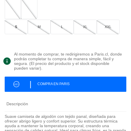
S
M
L
XL
XXL
Al momento de comprar, te redirigiremos a Paris.cl, donde
podrás completar tu compra de manera simple, fácil y
segura. (El precio del producto y el stock disponible
pueden variar).
|
COMPRA EN PARIS
Descripción
Suave camiseta de algodón con tejido panal, diseñada para
ofrecer abrigo ligero y confort superior. Su estructura térmica
ayuda a mantener la temperatura corporal, creando una
sensación de calidez natural. Ideal para climas fríos, es la prenda