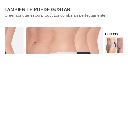
TAMBIÉN TE PUEDE GUSTAR
Palmers
Pack 3 Pantale
$
14
.
990
Palmers