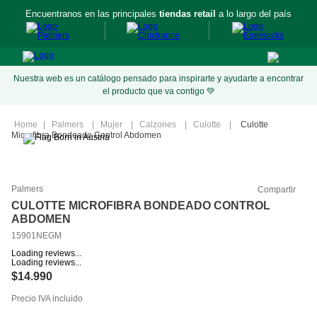
Encuentranos en las principales
tiendas retail
a lo largo del país
Nuestra web es un catálogo pensado para inspirarte y ayudarte a encontrar
el producto que va contigo 💚
Palmers
Mujer
Calzones
Culotte
Culotte
Microfibra Bondeado Control Abdomen
Palmers
Compartir
CULOTTE MICROFIBRA BONDEADO CONTROL
ABDOMEN
15901NEGM
Loading reviews...
Loading reviews...
$
14
.
990
Precio IVA incluido