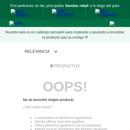
Encuentranos en las principales
tiendas retail
a lo largo del país
Nuestra web es un catálogo pensado para inspirarte y ayudarte a encontrar
el producto que va contigo 💚
RELEVANCIA
0
PRODUCTOS
OOPS!
No se encontró ningún producto
¿Qué debo hacer?
Comprueba los términos ingresados
Intenta utilizar una sola palabra
Utiliza términos genéricos en la búsqueda
Intenta buscar sinónimos del término deseado