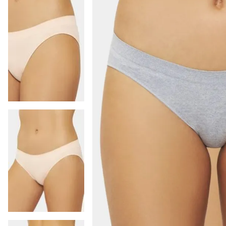
9
.
colaless
10
.
pack
-
14 %