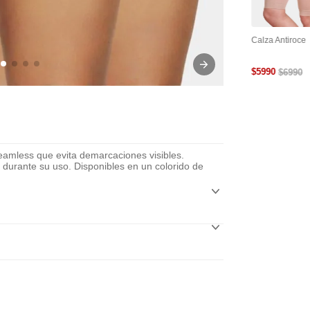
tra
Cinta Adhesiva Para
Cubre Pezón Levanta
Calza Antiroce
le Y
Busto
Busto Reutilizable
$
5990
$
6990
seamless que evita demarcaciones visibles.
durante su uso. Disponibles en un colorido de