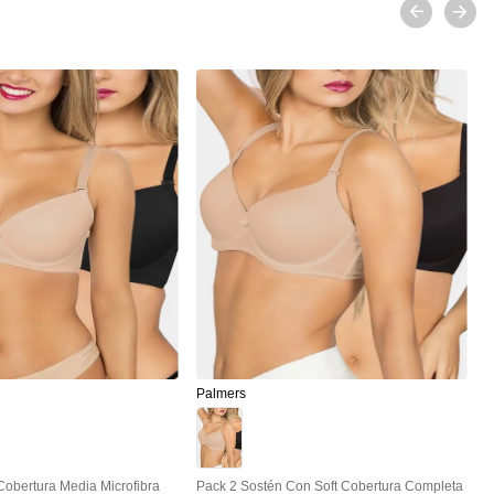
P
P
Palmers
Cobertura Media Microfibra
Pack 2 Sostén Con Soft Cobertura Completa