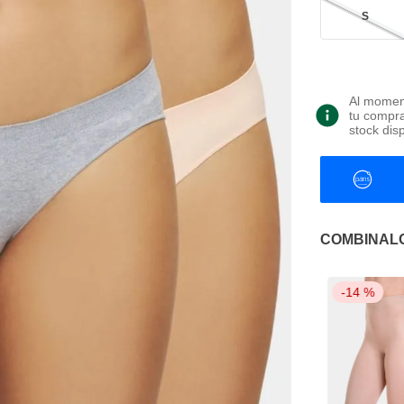
S
Al moment
tu compra
stock dis
COMBINAL
-
14 %
-
14 %
-
14 %