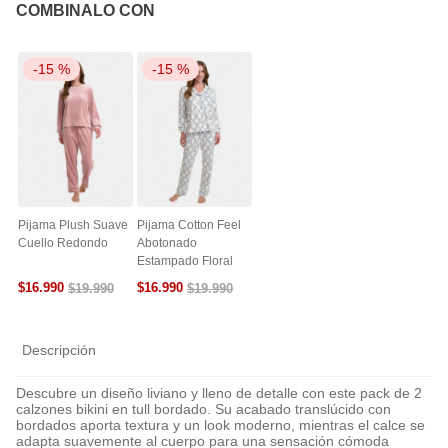
COMBINALO CON
-
15 %
-
15 %
Pijama Plush Suave
Pijama Cotton Feel
Cuello Redondo
Abotonado
Estampado Floral
$
16
.
990
$
16
.
990
$
19
.
990
$
19
.
990
Descripción
Descubre un diseño liviano y lleno de detalle con este pack de 2
calzones bikini en tull bordado. Su acabado translúcido con
bordados aporta textura y un look moderno, mientras el calce se
adapta suavemente al cuerpo para una sensación cómoda