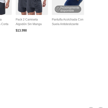
Próximamente
disponible
ta
Pack 2 Camiseta
Pantufla Acolchada Con
 Corta
Algodón Sin Manga
Suela Antideslizante
$
13
.
990