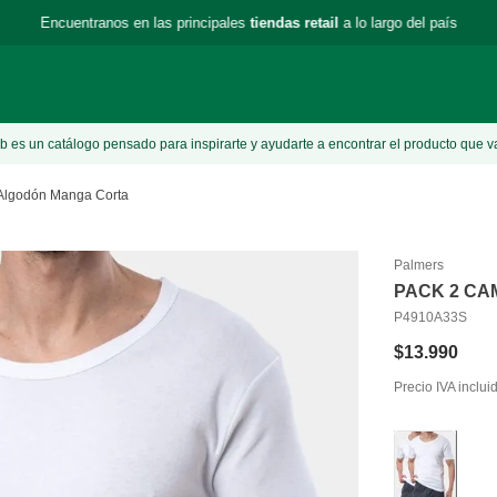
Encuentranos en las principales
tiendas retail
a lo largo del país
 es un catálogo pensado para inspirarte y ayudarte a encontrar el producto que v
Algodón Manga Corta
Palmers
PACK 2 CA
P4910A33S
$
13
.
990
Precio IVA inclui