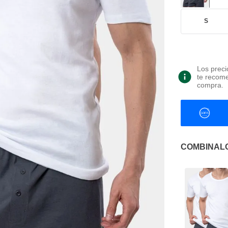
S
Los preci
te recome
compra.
COMBINAL