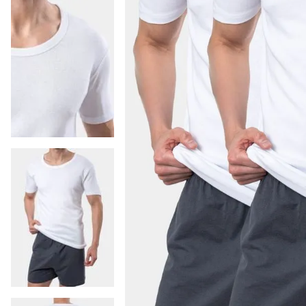
9
.
colaless
10
.
pack