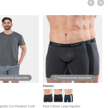
P
P
ximamente disponible
Próximamente disponible
Palmers
lgodón Con Pantalón Corto
Pack 3 Bóxer Largo Algodón