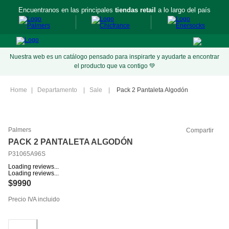
Encuentranos en las principales
tiendas retail
a lo largo del país
Nuestra web es un catálogo pensado para inspirarte y ayudarte a encontrar
el producto que va contigo 💚
Departamento
Sale
Pack 2 Pantaleta Algodón
Palmers
Compartir
PACK 2 PANTALETA ALGODÓN
P31065A96S
Loading reviews...
Loading reviews...
$
9990
Precio IVA incluido