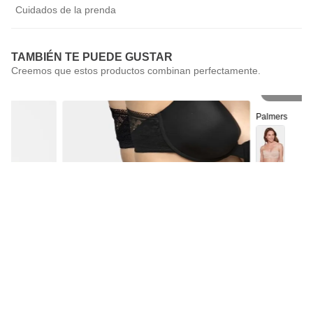
Cuidados de la prenda
TAMBIÉN TE PUEDE GUSTAR
Pr
Palmers
Sostén Straple
Palmers